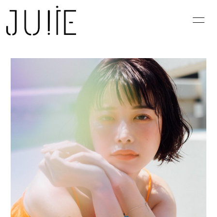
NE
W
S