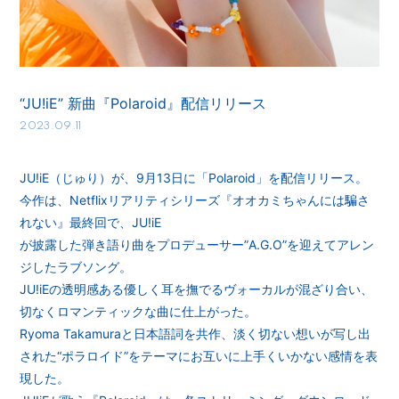
“JU!iE” 新曲『Polaroid』配信リリース
2023.09.11
JU!iE（じゅり）が、9月13日に「Polaroid」を配信リリース。
今作は、Netflixリアリティシリーズ『オオカミちゃんには騙さ
れない』最終回で、JU!iE
が披露した弾き語り曲をプロデューサー”A.G.O”を迎えてアレン
ジしたラブソング。
JU!iEの透明感ある優しく耳を撫でるヴォーカルが混ざり合い、
切なくロマンティックな曲に仕上がった。
Ryoma Takamuraと日本語詞を共作、淡く切ない想いが写し出
された“ポラロイド”をテーマにお互いに上手くいかない感情を表
現した。